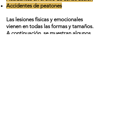
Accidentes de peatones
Las lesiones físicas y emocionales
vienen en todas las formas y tamaños.
A continuación, se muestran algunos
ejemplos de los tipos de lesiones que
pueden ser objeto de un reclamo por
lesiones personales.
Lesiones cerebrales traumáticas
,
lesiones cerebrales cerradas y otras
lesiones que resultan en daño
cerebral severo y / o permanente
Lesiones de articulaciones, médula
espinal, cuello y espalda
Fracturas y dislocaciones
Defectos de
nacimiento y lesiones
relacionadas con el nacimiento
Amputaciones, quemaduras y
cicatrices
Trastornos convulsivos, cáncer y otras